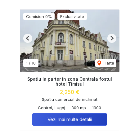
Comision 0%
Exclusivitate
Previous
Next
1
/
10
Harta
Spatiu la parter in zona Centrala fostul
hotel Timisul
2,250 €
Spațiu comercial de închiriat
Central, Lugoj
300 mp
1900
Vezi mai multe detalii