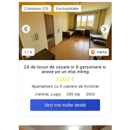
Comision 0%
Exclusivitate
Previous
Next
1
/
9
Harta
24 de locuri de cazare in 8 garsoniere si
anexe pe un etaj intreg
3,500 €
Apartament cu 9 camere de închiriat
Central, Lugoj
250 mp
2002
Vezi mai multe detalii