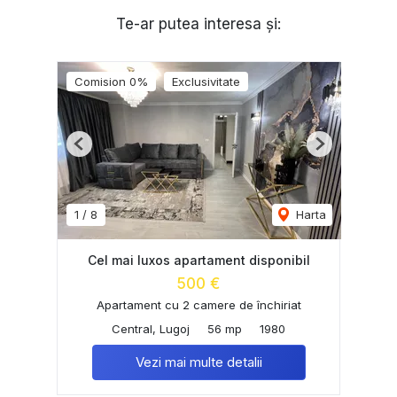
Te-ar putea interesa și:
Comision 0%
Exclusivitate
Previous
Next
1
/
8
Harta
Cel mai luxos apartament disponibil
500 €
Apartament cu 2 camere de închiriat
Central, Lugoj
56 mp
1980
Vezi mai multe detalii