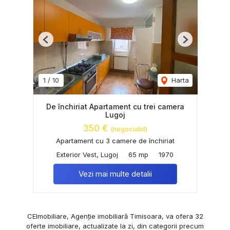
Previous
Next
1
/
10
Harta
De închiriat Apartament cu trei camera
Lugoj
350 €
(negociabil)
Apartament cu 3 camere de închiriat
Exterior Vest, Lugoj
65 mp
1970
Vezi mai multe detalii
CEImobiliare, Agenție imobiliară Timisoara, va ofera 32
oferte imobiliare, actualizate la zi, din categorii precum