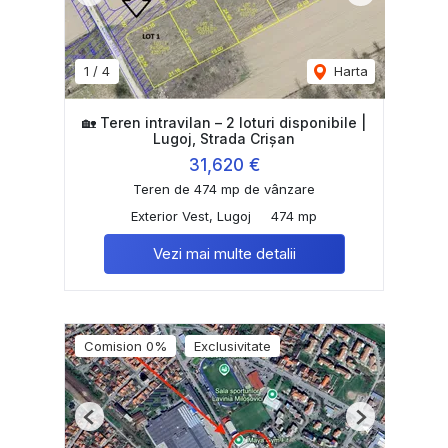
1
/
4
Harta
🏡 Teren intravilan – 2 loturi disponibile |
Lugoj, Strada Crișan
31,620 €
Teren de 474 mp de vânzare
Exterior Vest, Lugoj
474 mp
Vezi mai multe detalii
Comision 0%
Exclusivitate
Previous
Next