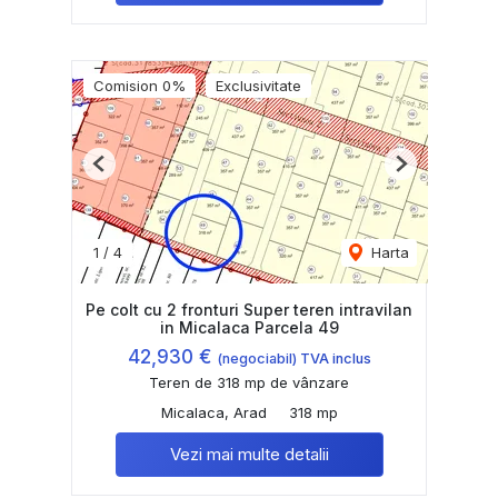
Comision 0%
Exclusivitate
Previous
Next
1
/
4
Harta
Pe colt cu 2 fronturi Super teren intravilan
in Micalaca Parcela 49
42,930 €
(negociabil) TVA inclus
Teren de 318 mp de vânzare
Micalaca, Arad
318 mp
Vezi mai multe detalii