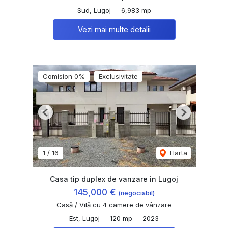
Sud, Lugoj
6,983 mp
Vezi mai multe detalii
Comision 0%
Exclusivitate
Previous
Next
1
/
16
Harta
Casa tip duplex de vanzare in Lugoj
145,000 €
(negociabil)
Casă / Vilă cu 4 camere de vânzare
Est, Lugoj
120 mp
2023