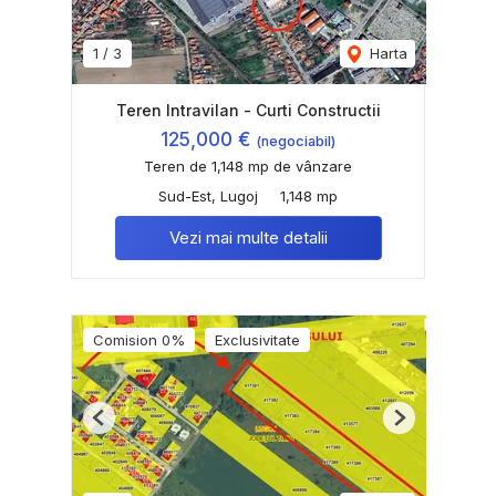
1
/
3
Harta
Teren Intravilan - Curti Constructii
125,000 €
(negociabil)
Teren de 1,148 mp de vânzare
Sud-Est, Lugoj
1,148 mp
Vezi mai multe detalii
Comision 0%
Exclusivitate
Previous
Next