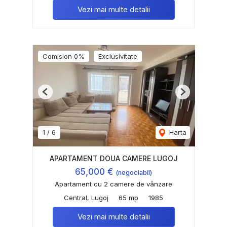
Vezi mai multe detalii
Comision 0%
Exclusivitate
Previous
Next
1
/
6
Harta
APARTAMENT DOUA CAMERE LUGOJ
65,000 €
(negociabil)
Apartament cu 2 camere de vânzare
Central, Lugoj
65 mp
1985
Vezi mai multe detalii