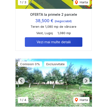
1
/
3
Harta
OFERTA la primele 2 parcele
38,500 €
(negociabil)
Teren de 1,080 mp de vânzare
Vest, Lugoj
1,080 mp
Vezi mai multe detalii
Comision 0%
Exclusivitate
Previous
Next
1
/
4
Harta