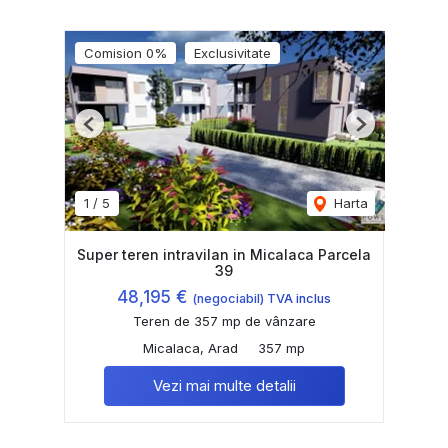
Comision 0%
Exclusivitate
Previous
Next
1
/
5
Harta
Super teren intravilan in Micalaca Parcela
39
48,195 €
(negociabil) TVA inclus
Teren de 357 mp de vânzare
Micalaca, Arad
357 mp
Vezi mai multe detalii