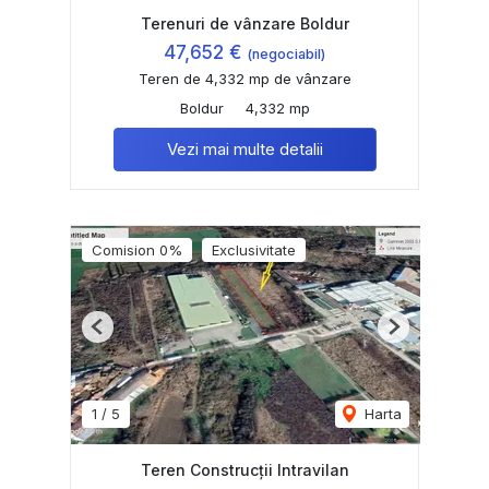
Terenuri de vânzare Boldur
47,652 €
(negociabil)
Teren de 4,332 mp de vânzare
Boldur
4,332 mp
Vezi mai multe detalii
Comision 0%
Exclusivitate
Previous
Next
1
/
5
Harta
Teren Construcții Intravilan