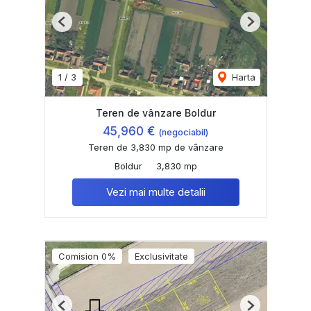
Previous
Next
1
/
3
Harta
Teren de vânzare Boldur
45,960 €
(negociabil)
Teren de 3,830 mp de vânzare
Boldur
3,830 mp
Vezi mai multe detalii
Comision 0%
Exclusivitate
Previous
Next