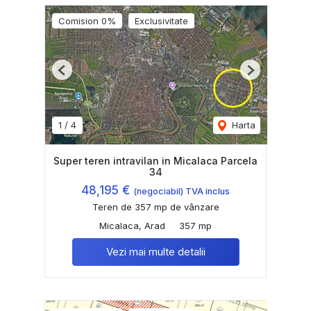
Comision 0%
Exclusivitate
Previous
Next
1
/
4
Harta
Super teren intravilan in Micalaca Parcela
34
48,195 €
(negociabil) TVA inclus
Teren de 357 mp de vânzare
Micalaca, Arad
357 mp
Vezi mai multe detalii