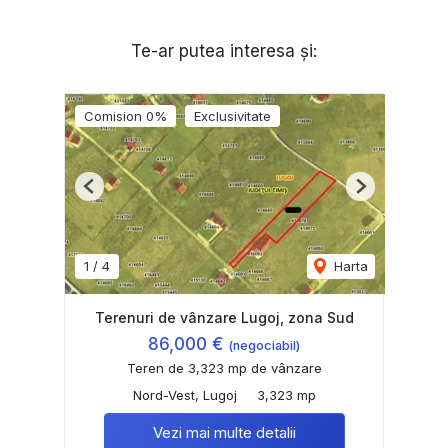
Te-ar putea interesa și:
Comision 0%
Exclusivitate
Previous
Next
1
/
4
Harta
Terenuri de vânzare Lugoj, zona Sud
86,000 €
(negociabil)
Teren de 3,323 mp de vânzare
Nord-Vest, Lugoj
3,323 mp
Vezi mai multe detalii