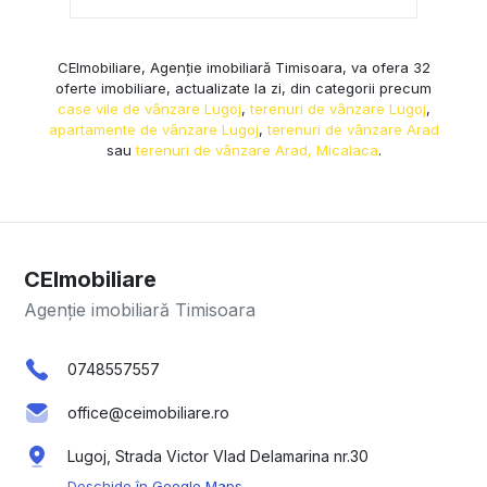
CEImobiliare, Agenție imobiliară Timisoara, va ofera 32
oferte imobiliare, actualizate la zi, din categorii precum
case vile de vânzare Lugoj
,
terenuri de vânzare Lugoj
,
apartamente de vânzare Lugoj
,
terenuri de vânzare Arad
sau
terenuri de vânzare Arad, Micalaca
.
CEImobiliare
Agenție imobiliară Timisoara
0748557557
office@ceimobiliare.ro
Lugoj, Strada Victor Vlad Delamarina nr.30
Deschide în Google Maps