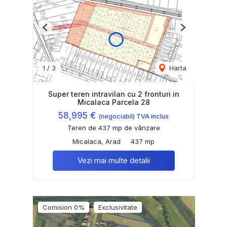
Previous
Next
1
/
3
Harta
Super teren intravilan cu 2 fronturi in
Micalaca Parcela 28
58,995 €
(negociabil) TVA inclus
Teren de 437 mp de vânzare
Micalaca, Arad
437 mp
Vezi mai multe detalii
Comision 0%
Exclusivitate