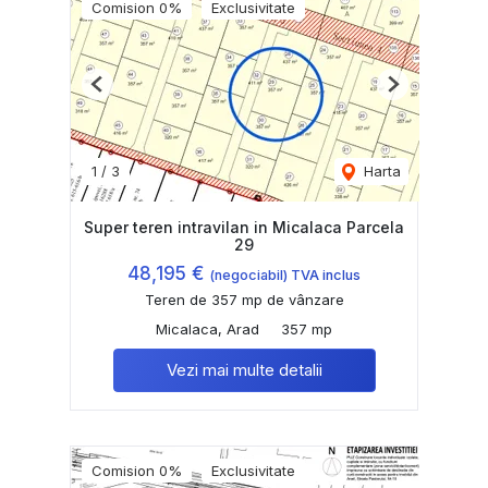
Comision 0%
Exclusivitate
Previous
Next
1
/
3
Harta
Super teren intravilan in Micalaca Parcela
29
48,195 €
(negociabil) TVA inclus
Teren de 357 mp de vânzare
Micalaca, Arad
357 mp
Vezi mai multe detalii
Comision 0%
Exclusivitate