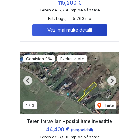
115,200 €
Teren de 5,760 mp de vânzare
Est, Lugoj
5,760 mp
Vezi mai multe detalii
Comision 0%
Exclusivitate
Previous
Next
1
/
3
Harta
Teren intravilan - posibilitate investitie
44,400 €
(negociabil)
Teren de 6,983 mp de vânzare