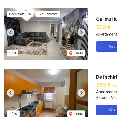
Comision 0%
Exclusivitate
Cel mai l
500 €
Apartament 
Previous
Next
Vezi
1
/
8
Harta
De închir
350 €
(ne
Apartament 
Previous
Next
Exterior Ve
Vezi
1
/
10
Harta