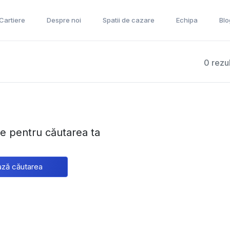
 Cartiere
Despre noi
Spatii de cazare
Echipa
Blo
0 rezu
te pentru căutarea ta
ză căutarea