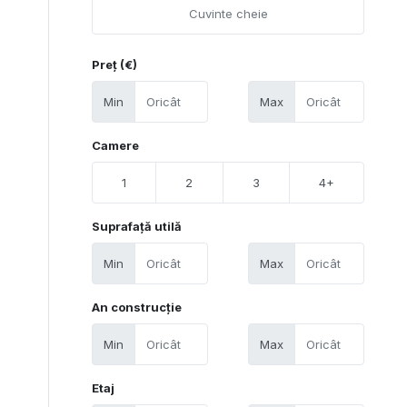
Preț (€)
Min
Max
Camere
1
2
3
4+
Suprafață utilă
Min
Max
An construcție
Min
Max
Etaj