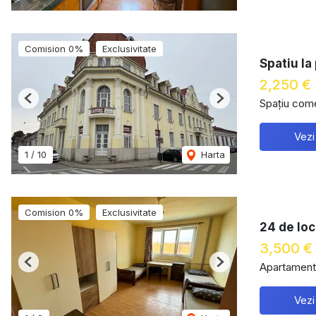
Comision 0%
Exclusivitate
Spatiu la
2,250 €
Spațiu comer
Previous
Next
Vezi
1
/
10
Harta
Comision 0%
Exclusivitate
24 de loc
3,500 €
Apartament 
Previous
Next
Vezi