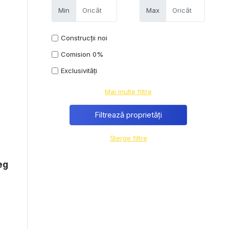
Min
Max
Construcții noi
Comision 0%
Exclusivități
Mai multe filtre
Șterge filtre
eg