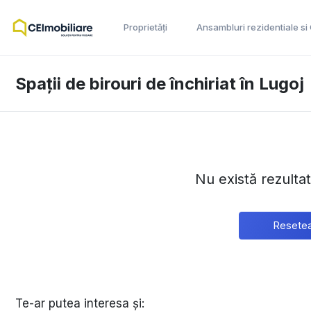
Proprietăți
Ansambluri rezidentiale si
Spații de birouri de închiriat în Lugoj
Nu există rezulta
Resetea
Te-ar putea interesa și: