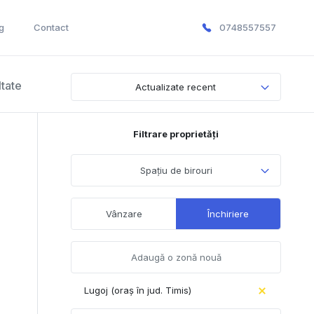
g
Contact
0748557557
ltate
Actualizate recent
Filtrare proprietăți
Spațiu de birouri
Vânzare
Închiriere
Lugoj (oraș în jud. Timis)