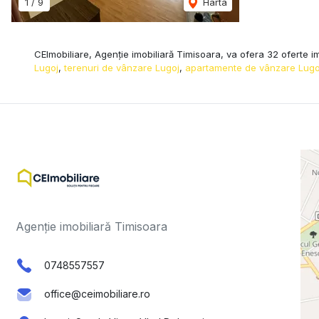
1
/
9
Harta
CEImobiliare, Agenție imobiliară Timisoara, va ofera 32 oferte im
Lugoj
,
terenuri de vânzare Lugoj
,
apartamente de vânzare Lugo
Agenție imobiliară Timisoara
0748557557
office@ceimobiliare.ro