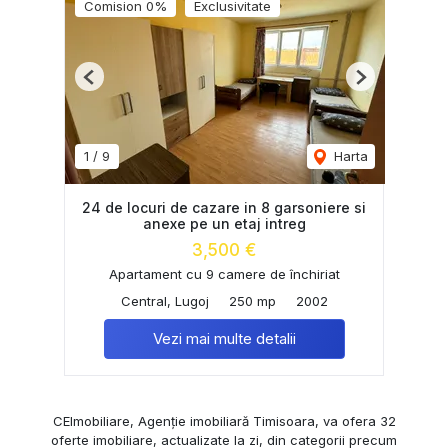
Comision 0%
Exclusivitate
Previous
Next
1
/
9
Harta
24 de locuri de cazare in 8 garsoniere si
anexe pe un etaj intreg
3,500 €
Apartament cu 9 camere de închiriat
Central, Lugoj
250 mp
2002
Vezi mai multe detalii
CEImobiliare, Agenție imobiliară Timisoara, va ofera 32
oferte imobiliare, actualizate la zi, din categorii precum