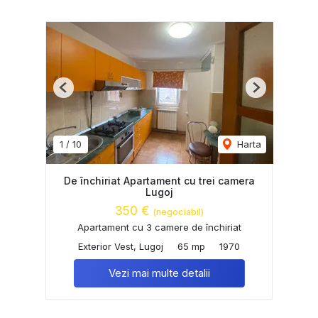
Previous
Next
1
/
10
Harta
De închiriat Apartament cu trei camera
Lugoj
350 €
(negociabil)
Apartament cu 3 camere de închiriat
Exterior Vest, Lugoj
65 mp
1970
Vezi mai multe detalii