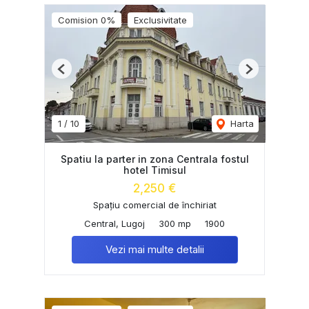
Comision 0%
Exclusivitate
Previous
Next
1
/
10
Harta
Spatiu la parter in zona Centrala fostul
hotel Timisul
2,250 €
Spațiu comercial de închiriat
Central, Lugoj
300 mp
1900
Vezi mai multe detalii