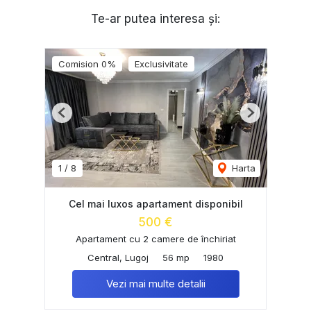
Te-ar putea interesa și:
Comision 0%
Exclusivitate
Previous
Next
1
/
8
Harta
Cel mai luxos apartament disponibil
500 €
Apartament cu 2 camere de închiriat
Central, Lugoj
56 mp
1980
Vezi mai multe detalii