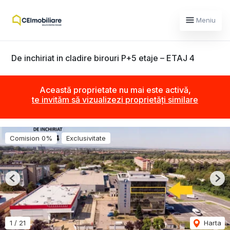
Meniu
De inchiriat in cladire birouri P+5 etaje – ETAJ 4
Această proprietate nu mai este activă,
te invităm să vizualizezi proprietăți similare
Comision 0%
Exclusivitate
Previous
Nex
1
/
21
Harta