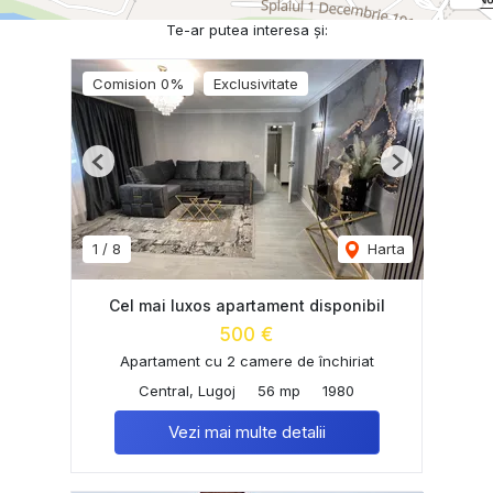
Te-ar putea interesa și:
Comision 0%
Exclusivitate
Previous
Next
1
/
8
Harta
Cel mai luxos apartament disponibil
500 €
Apartament cu 2 camere de închiriat
Central, Lugoj
56 mp
1980
Vezi mai multe detalii