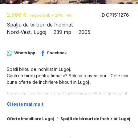
2,868 €
ID CP1511276
(negociabil) + 21% TVA
Spațiu de birouri de închiriat
Nord-Vest, Lugoj
239 mp
2005
WhatsApp
Facebook
Spatii birou de inchiriat in Lugoj.
Cauti un birou pentru firma ta? Solutia o avem noi – Cele mai
bune oferte de inchiriere birouri in Lugoj .
Va oferim spre inchiriere in Cladire birouri P+ 5 etaje nivelul-
ETAJ 4 :
Citește mai mult
- 8 birouri incepand cu 14.60 mp. pana la 85.10 mp.(se poate
inchira interg nivelul sau fiecare birou in parte)
Oferte imobiliare Lugoj
Spații de birouri de închiriat Lugoj
pret 12 euro(la care se adauga TVA)/mp./ luna, suprafata
minima de inchiriat 30 mp.
in pret sunt incluse cheltuielile cu utilitatile, atat pentru birouri