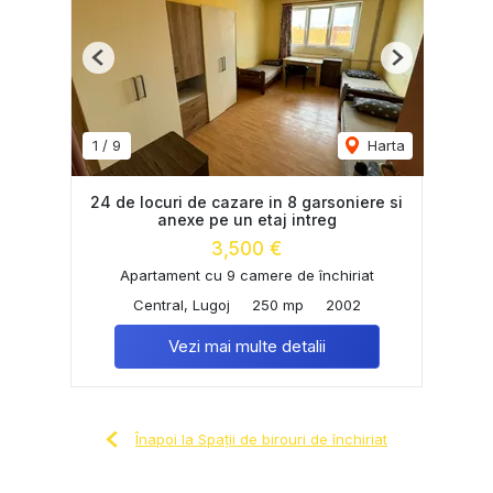
Previous
Next
1
/
9
Harta
24 de locuri de cazare in 8 garsoniere si
anexe pe un etaj intreg
3,500 €
Apartament cu 9 camere de închiriat
Central, Lugoj
250 mp
2002
Vezi mai multe detalii
Înapoi la Spații de birouri de închiriat