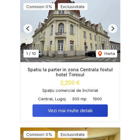
Comision 0%
Exclusivitate
Previous
Next
1
/
10
Harta
Spatiu la parter in zona Centrala fostul
hotel Timisul
2,250 €
Spațiu comercial de închiriat
Central, Lugoj
300 mp
1900
Vezi mai multe detalii
Comision 0%
Exclusivitate