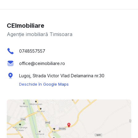
CEImobiliare
Agenție imobiliară Timisoara
0748557557
office@ceimobiliare.ro
Lugoj, Strada Victor Vlad Delamarina nr.30
Deschide în Google Maps