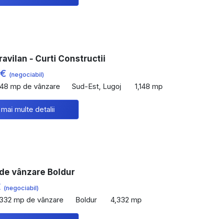
ravilan - Curti Constructii
 €
(negociabil)
148 mp de vânzare
Sud-Est, Lugoj
1,148 mp
 mai multe detalii
 de vânzare Boldur
€
(negociabil)
,332 mp de vânzare
Boldur
4,332 mp