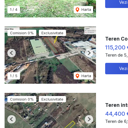
Vezi
1
/
4
Harta
Comision 0%
Exclusivitate
Teren Con
115,200 
Teren de 5
Previous
Next
Vezi
1
/
5
Harta
Comision 0%
Exclusivitate
Teren intr
44,400
Teren de 6
Previous
Next