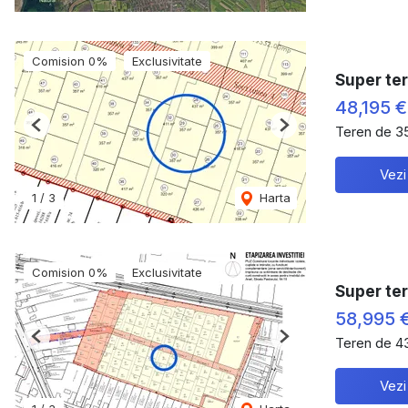
Comision 0%
Exclusivitate
Super ter
48,195 
Teren de 3
Previous
Next
Vezi
1
/
3
Harta
Comision 0%
Exclusivitate
Super ter
58,995 
Teren de 4
Previous
Next
Vezi