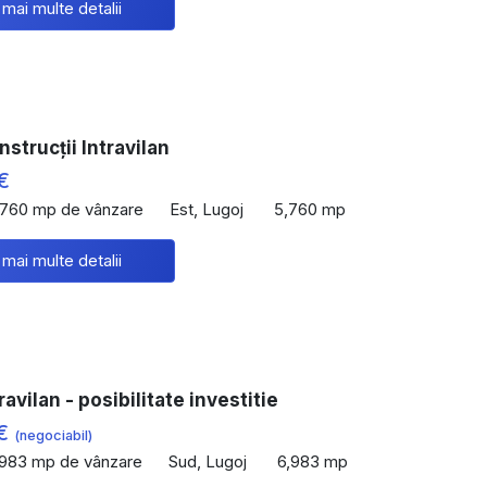
 mai multe detalii
strucții Intravilan
€
,760 mp de vânzare
Est, Lugoj
5,760 mp
 mai multe detalii
avilan - posibilitate investitie
 €
(negociabil)
,983 mp de vânzare
Sud, Lugoj
6,983 mp