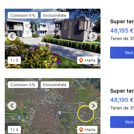
Comision 0%
Exclusivitate
Super ter
48,195 
Teren de 3
Previous
Next
Vezi
1
/
5
Harta
Comision 0%
Exclusivitate
Super ter
48,195 
Teren de 3
Previous
Next
Vezi
1
/
4
Harta