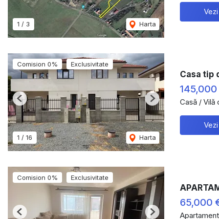
Vezi
1
/
3
Harta
Comision 0%
Exclusivitate
Casa tip 
145,000
Casă / Vilă
Previous
Next
Vezi
1
/
16
Harta
Comision 0%
Exclusivitate
APARTAM
65,000 
Apartament
Previous
Next