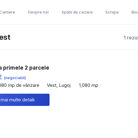
 Cartiere
Despre noi
Spatii de cazare
Echipa
Blo
est
1 rezu
 primele 2 parcele
 €
(negociabil)
,080 mp de vânzare
Vest, Lugoj
1,080 mp
 mai multe detalii