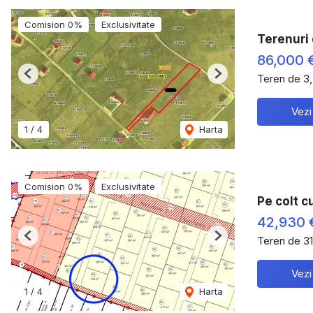
Comision 0%
Exclusivitate
Terenuri
86,000 
Teren de 3
Previous
Next
Vezi
1
/
4
Harta
Comision 0%
Exclusivitate
Pe colt c
42,930
Teren de 3
Previous
Next
Vezi
1
/
4
Harta