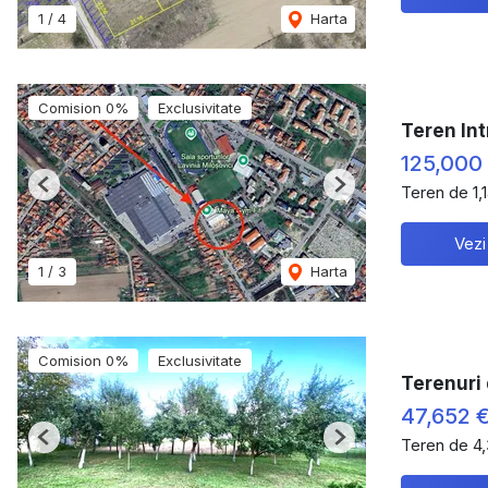
1
/
4
Harta
Comision 0%
Exclusivitate
Teren Int
125,000
Teren de 1,
Previous
Next
Vezi
1
/
3
Harta
Comision 0%
Exclusivitate
Terenuri
47,652 
Teren de 4
Previous
Next