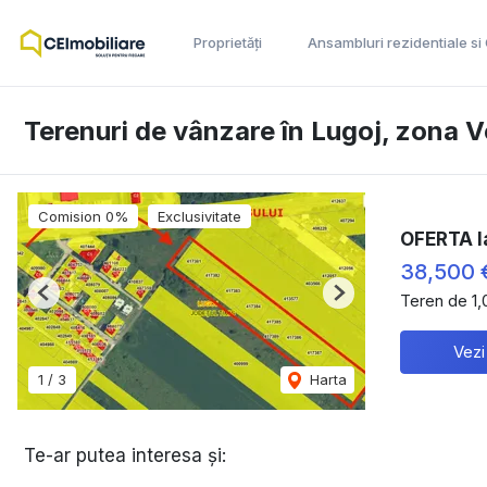
Proprietăți
Ansambluri rezidentiale si
Terenuri de vânzare în Lugoj, zona V
Comision 0%
Exclusivitate
OFERTA la
38,500
Teren de 1
Previous
Next
Vezi
1
/
3
Harta
Te-ar putea interesa și: