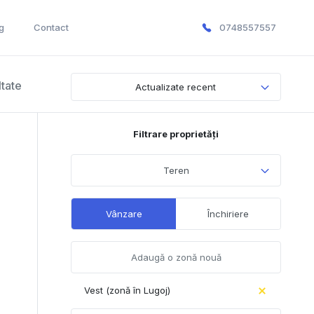
g
Contact
0748557557
ltate
Actualizate recent
Filtrare proprietăți
Teren
Vânzare
Închiriere
Vest (zonă în Lugoj)