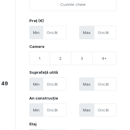
Preț (€)
Min
Max
Camere
1
2
3
4+
Suprafață utilă
a 49
Min
Max
An construcție
Min
Max
Etaj