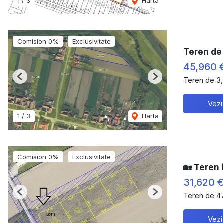
1
/
3
Harta
Comision 0%
Exclusivitate
Teren de
45,960 
Teren de 3
Previous
Next
Vezi
1
/
3
Harta
Comision 0%
Exclusivitate
🏡 Teren 
31,620 
Teren de 4
Previous
Next
Vezi