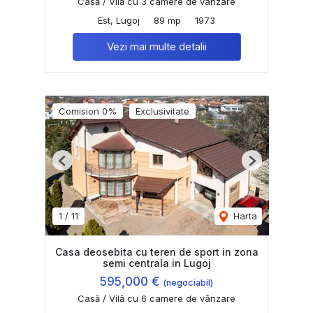
Casă / Vilă cu 3 camere de vânzare
Est, Lugoj
89 mp
1973
Vezi mai multe detalii
Comision 0%
Exclusivitate
Previous
Next
1
/
11
Harta
Casa deosebita cu teren de sport in zona
semi centrala in Lugoj
595,000 €
(negociabil)
Casă / Vilă cu 6 camere de vânzare