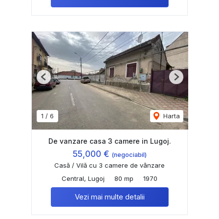
Previous
Next
1
/
6
Harta
De vanzare casa 3 camere in Lugoj.
55,000 €
(negociabil)
Casă / Vilă cu 3 camere de vânzare
Central, Lugoj
80 mp
1970
Vezi mai multe detalii