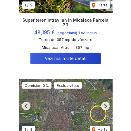
1
/
5
Harta
Super teren intravilan in Micalaca Parcela
39
48,195 €
(negociabil) TVA inclus
Teren de 357 mp de vânzare
Micalaca, Arad
357 mp
Vezi mai multe detalii
Comision 0%
Exclusivitate
Previous
Next
1
/
4
Harta