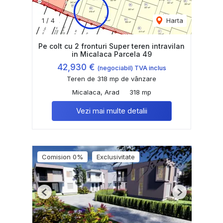
1
/
4
Harta
Pe colt cu 2 fronturi Super teren intravilan
in Micalaca Parcela 49
42,930 €
(negociabil) TVA inclus
Teren de 318 mp de vânzare
Micalaca, Arad
318 mp
Vezi mai multe detalii
Comision 0%
Exclusivitate
Previous
Next