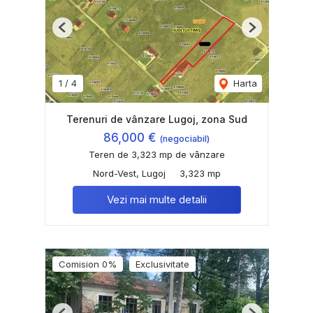
Previous
Next
1
/
4
Harta
Terenuri de vânzare Lugoj, zona Sud
86,000 €
(negociabil)
Teren de 3,323 mp de vânzare
Nord-Vest, Lugoj
3,323 mp
Vezi mai multe detalii
Comision 0%
Exclusivitate