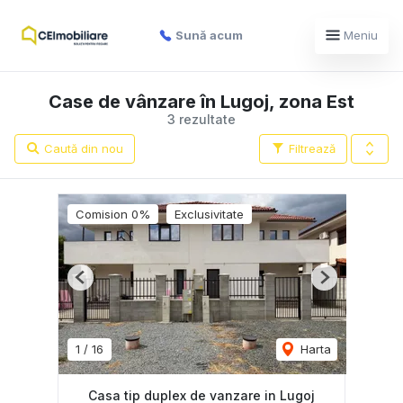
Sună acum
Meniu
Case de vânzare în Lugoj, zona Est
3 rezultate
Caută din nou
Filtrează
Comision 0%
Exclusivitate
Previous
Next
1
/
16
Harta
Casa tip duplex de vanzare in Lugoj