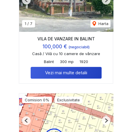
Previous
Next
1
/
7
Harta
VILA DE VANZARE IN BALINT
100,000 €
(negociabil)
Casă / Vilă cu 10 camere de vânzare
Balint
300 mp
1920
Vezi mai multe detalii
Comision 0%
Exclusivitate
Previous
Next