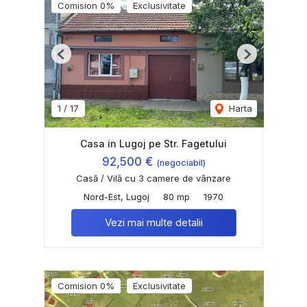
Comision 0%
Exclusivitate
Previous
Next
1
/
17
Harta
Casa in Lugoj pe Str. Fagetului
92,500 €
(negociabil)
Casă / Vilă cu 3 camere de vânzare
Nord-Est, Lugoj
80 mp
1970
Vezi mai multe detalii
Comision 0%
Exclusivitate