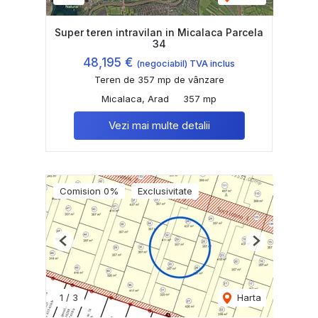
Super teren intravilan in Micalaca Parcela
34
48,195 €
(negociabil) TVA inclus
Teren de 357 mp de vânzare
Micalaca, Arad
357 mp
Vezi mai multe detalii
Comision 0%
Exclusivitate
Previous
Next
1
/
3
Harta