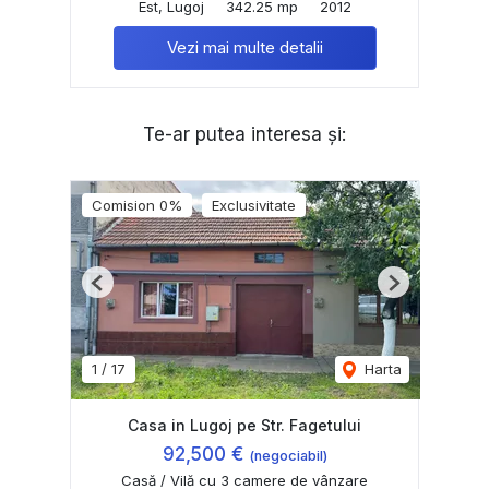
Est, Lugoj
342.25 mp
2012
Vezi mai multe detalii
Te-ar putea interesa și:
Comision 0%
Exclusivitate
Previous
Next
1
/
17
Harta
Casa in Lugoj pe Str. Fagetului
92,500 €
(negociabil)
Casă / Vilă cu 3 camere de vânzare