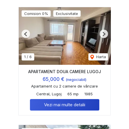
Comision 0%
Exclusivitate
Previous
Next
1
/
6
Harta
APARTAMENT DOUA CAMERE LUGOJ
65,000 €
(negociabil)
Apartament cu 2 camere de vânzare
Central, Lugoj
65 mp
1985
Vezi mai multe detalii