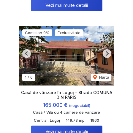
Vezi mai multe detalii
Comision 0%
Exclusivitate
Previous
Next
1
/
6
Harta
Casă de vânzare în Lugoj – Strada COMUNA
DIN PARIS
165,000 €
(negociabil)
Casă / Vilă cu 4 camere de vânzare
Central, Lugoj
149.73 mp
1960
Vezi mai multe detalii