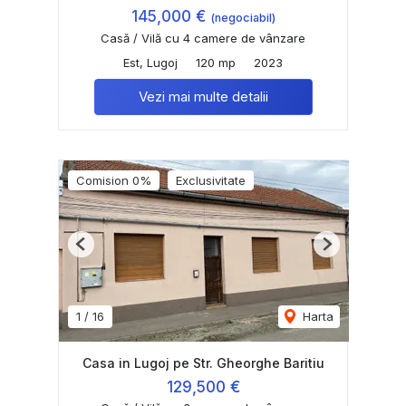
145,000 €
(negociabil)
Casă / Vilă cu 4 camere de vânzare
Est, Lugoj
120 mp
2023
Vezi mai multe detalii
Comision 0%
Exclusivitate
Previous
Next
1
/
16
Harta
Casa in Lugoj pe Str. Gheorghe Baritiu
129,500 €