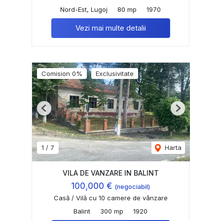
Nord-Est, Lugoj
80 mp
1970
Vezi mai multe detalii
Comision 0%
Exclusivitate
Previous
Next
1
/
7
Harta
VILA DE VANZARE IN BALINT
100,000 €
(negociabil)
Casă / Vilă cu 10 camere de vânzare
Balint
300 mp
1920