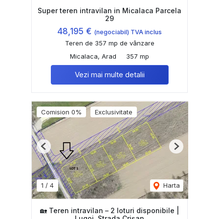
Super teren intravilan in Micalaca Parcela
29
48,195 €
(negociabil) TVA inclus
Teren de 357 mp de vânzare
Micalaca, Arad
357 mp
Vezi mai multe detalii
Comision 0%
Exclusivitate
Previous
Next
1
/
4
Harta
🏡 Teren intravilan – 2 loturi disponibile |
Lugoj, Strada Crișan