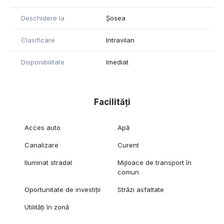
Deschidere la
Șosea
Clasificare
Intravilan
Disponibilitate
Imediat
Facilități
Acces auto
Apă
Canalizare
Curent
Iluminat stradal
Mijloace de transport în
comun
Oportunitate de investiții
Străzi asfaltate
Utilități în zonă