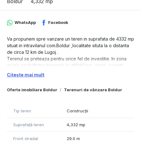
Boldur
4,332 mp
WhatsApp
Facebook
Va propunem spre vanzare un teren in suprafata de 4332 mp
situat in intravilanul com.Boldur ,localitate situta la o distanta
de circa 12 km de Lugoj .
Terenul se preteaza pentru orice fel de investitie. In zona
exista posibilitatea bransarii la utilitati(apa, canal, curent).
Pentru orice alte informatii va stam la dipozitie la numarul din
Citește mai mult
anunt.
Terenul se poate dezmembra in vederea chizitionarii unei
Oferte imobiliare Boldur
Terenuri de vânzare Boldur
suprafete mai mici.
“Aceasta proprietate este reprezentata si administrata in
exclusivitate de catre CEImobiliare, NU se va percepe nici un
Tip teren
Construcții
comision din partea cumparatorului”
Suprafață teren
4,332 mp
Front stradal
29.0 m