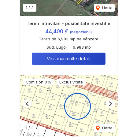
1
/
3
Harta
Teren intravilan - posibilitate investitie
44,400 €
(negociabil)
Teren de 6,983 mp de vânzare
Sud, Lugoj
6,983 mp
Vezi mai multe detalii
Comision 0%
Exclusivitate
Previous
Next
1
/
3
Harta