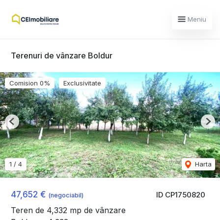
Meniu
Terenuri de vânzare Boldur
Comision 0%
Exclusivitate
Previous
Nex
1
/
4
Harta
47,652 €
ID CP1750820
(negociabil)
Teren de 4,332 mp de vânzare