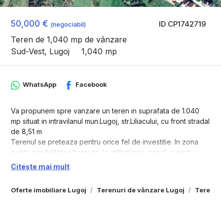
50,000 €
ID CP1742719
(negociabil)
Teren de 1,040 mp de vânzare
Sud-Vest, Lugoj
1,040 mp
WhatsApp
Facebook
Va propunem spre vanzare un teren in suprafata de 1.040
mp situat in intravilanul mun.Lugoj, str.Liliacului, cu front stradal
de 8,51 m
Terenul se preteaza pentru orice fel de investitie. In zona
exista posibilitatea bransarii la utilitati(apa, canal, curent,
gaz). Pentru orice alte informatii va stam la dipozitie la
Citește mai mult
numarul din anunt.
Oferte imobiliare Lugoj
Terenuri de vânzare Lugoj
Terenur
“Aceasta proprietate este reprezentata si administrata in
exclusivitate de catre CEImobiliare, NU se va percepe nici un
comision din partea cumparatorului”