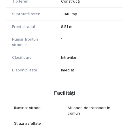
Tip teren
Construcții
Suprafață teren
1,040 mp
Front stradal
8.51 m
Număr fronturi
1
stradale
Clasificare
Intravilan
Disponibilitate
Imediat
Facilități
Iluminat stradal
Mijloace de transport în
comun
Străzi asfaltate