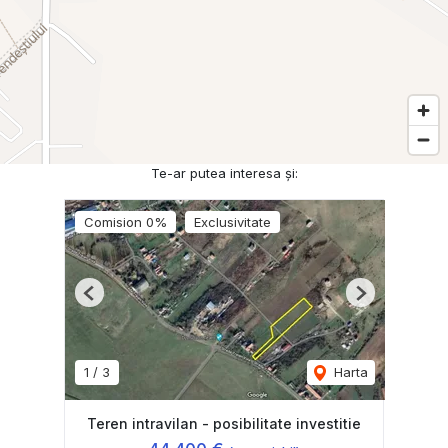
Te-ar putea interesa și:
Comision 0%
Exclusivitate
Previous
Next
1
/
3
Harta
Teren intravilan - posibilitate investitie