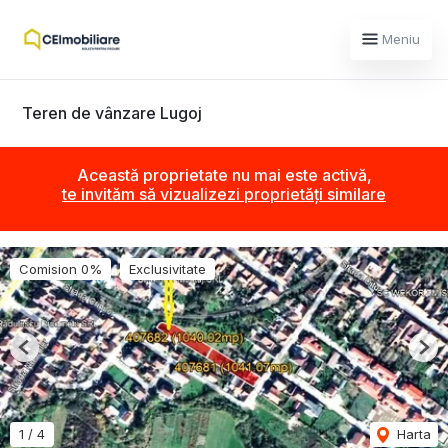
Meniu
Teren de vânzare Lugoj
Această proprietate nu mai este activă,
te invităm să vizualizezi proprietăți similare
Comision 0%
Exclusivitate
Previous
Nex
1
/
4
Harta