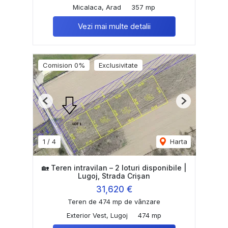
Micalaca, Arad
357 mp
Vezi mai multe detalii
Comision 0%
Exclusivitate
Previous
Next
1
/
4
Harta
🏡 Teren intravilan – 2 loturi disponibile |
Lugoj, Strada Crișan
31,620 €
Teren de 474 mp de vânzare
Exterior Vest, Lugoj
474 mp