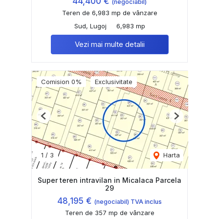
44,400 €
(negociabil)
Teren de 6,983 mp de vânzare
Sud, Lugoj
6,983 mp
Vezi mai multe detalii
Comision 0%
Exclusivitate
Previous
Next
1
/
3
Harta
Super teren intravilan in Micalaca Parcela
29
48,195 €
(negociabil) TVA inclus
Teren de 357 mp de vânzare