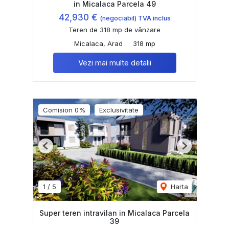
in Micalaca Parcela 49
42,930 €
(negociabil) TVA inclus
Teren de 318 mp de vânzare
Micalaca, Arad
318 mp
Vezi mai multe detalii
Comision 0%
Exclusivitate
Previous
Next
1
/
5
Harta
Super teren intravilan in Micalaca Parcela
39