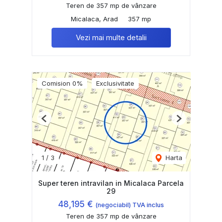
Teren de 357 mp de vânzare
Micalaca, Arad
357 mp
Vezi mai multe detalii
Comision 0%
Exclusivitate
Previous
Next
1
/
3
Harta
Super teren intravilan in Micalaca Parcela
29
48,195 €
(negociabil) TVA inclus
Teren de 357 mp de vânzare