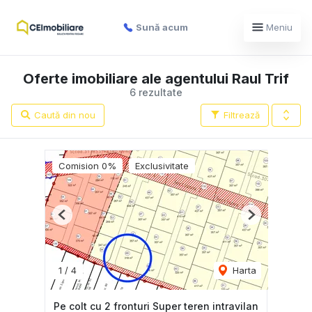
Sună acum
Meniu
Oferte imobiliare ale agentului Raul Trif
6 rezultate
Caută din nou
Filtrează
Comision 0%
Exclusivitate
Previous
Next
1
/
4
Harta
Pe colt cu 2 fronturi Super teren intravilan