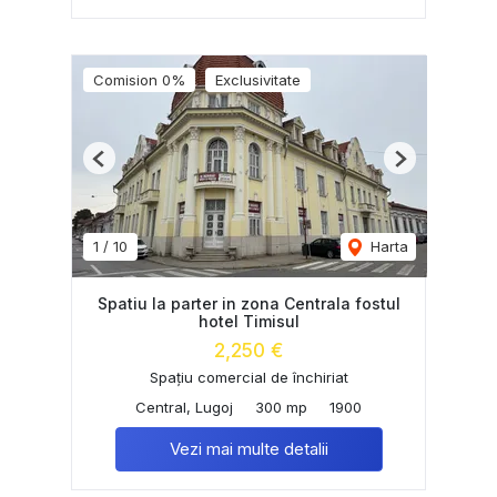
Comision 0%
Exclusivitate
Previous
Next
1
/
10
Harta
Spatiu la parter in zona Centrala fostul
hotel Timisul
2,250 €
Spațiu comercial de închiriat
Central, Lugoj
300 mp
1900
Vezi mai multe detalii