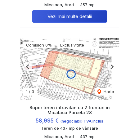
Micalaca, Arad
357 mp
Vezi mai multe detalii
Comision 0%
Exclusivitate
Previous
Next
1
/
3
Harta
Super teren intravilan cu 2 fronturi in
Micalaca Parcela 28
58,995 €
(negociabil) TVA inclus
Teren de 437 mp de vânzare
Micalaca, Arad
437 mp