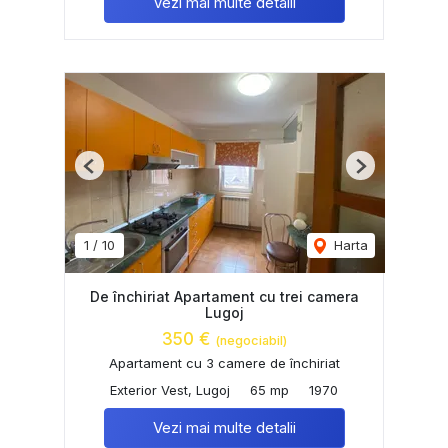
Vezi mai multe detalii
Previous
Next
1
/
10
Harta
De închiriat Apartament cu trei camera
Lugoj
350 €
(negociabil)
Apartament cu 3 camere de închiriat
Exterior Vest, Lugoj
65 mp
1970
Vezi mai multe detalii