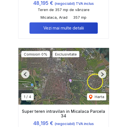
48,195 €
(negociabil) TVA inclus
Teren de 357 mp de vânzare
Micalaca, Arad
357 mp
Vezi mai multe detalii
Comision 0%
Exclusivitate
Previous
Next
1
/
4
Harta
Super teren intravilan in Micalaca Parcela
34
48,195 €
(negociabil) TVA inclus