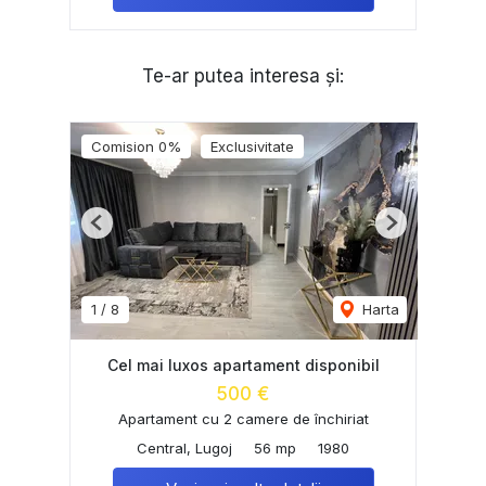
Te-ar putea interesa și:
Comision 0%
Exclusivitate
Previous
Next
1
/
8
Harta
Cel mai luxos apartament disponibil
500 €
Apartament cu 2 camere de închiriat
Central, Lugoj
56 mp
1980