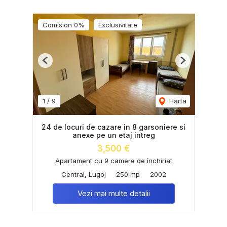
Comision 0%
Exclusivitate
Previous
Next
1
/
9
Harta
24 de locuri de cazare in 8 garsoniere si
anexe pe un etaj intreg
3,500 €
Apartament cu 9 camere de închiriat
Central, Lugoj
250 mp
2002
Vezi mai multe detalii