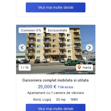
Vezi mai multe detalii
Comision 0%
Exclusivitate
Previous
Next
1
/
14
Harta
Garsoniera complet mobilata si utilata
25,000 €
TVA inclus
Apartament cu 1 camere de vânzare
Nord, Lugoj
20 mp
1980
Vezi mai multe detalii