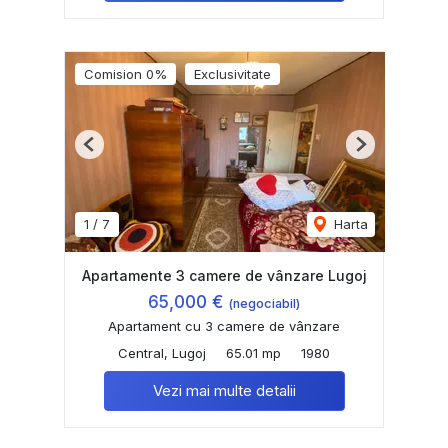
Comision 0%
Exclusivitate
Previous
Next
1
/
7
Harta
Apartamente 3 camere de vânzare Lugoj
65,000 €
(negociabil)
Apartament cu 3 camere de vânzare
Central, Lugoj
65.01 mp
1980
Vezi mai multe detalii