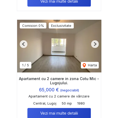
Vezi mai multe detalii
Comision 0%
Exclusivitate
Previous
Next
1
/
5
Harta
Apartament cu 2 camere in zona Cotu Mic -
Lugojului.
65,000 €
(negociabil)
Apartament cu 2 camere de vânzare
Central, Lugoj
50 mp
1980
Vezi mai multe detalii