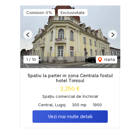
Comision 0%
Exclusivitate
Previous
Next
1
/
10
Harta
Spatiu la parter in zona Centrala fostul
hotel Timisul
2,250 €
Spațiu comercial de închiriat
Central, Lugoj
300 mp
1900
Vezi mai multe detalii