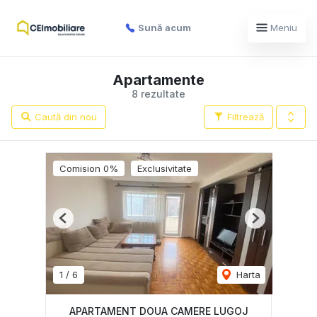
Sună acum
Meniu
Apartamente
8 rezultate
Caută din nou
Filtrează
Comision 0%
Exclusivitate
Previous
Next
1
/
6
Harta
APARTAMENT DOUA CAMERE LUGOJ