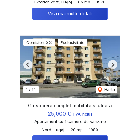
Exterior Vest, Lugoj
65 mp
1970
Vezi mai multe detalii
Comision 0%
Exclusivitate
Previous
Next
1
/
14
Harta
Garsoniera complet mobilata si utilata
25,000 €
TVA inclus
Apartament cu 1 camere de vânzare
Nord, Lugoj
20 mp
1980