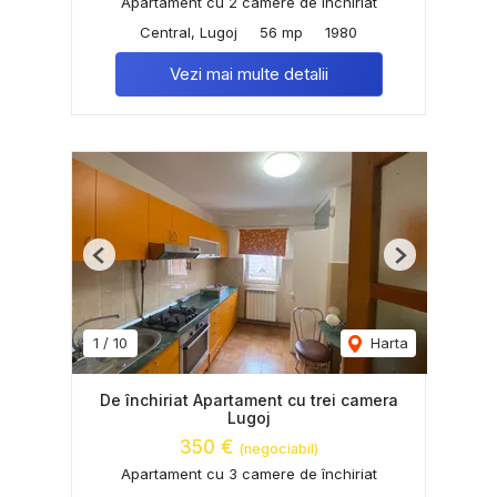
Apartament cu 2 camere de închiriat
Central, Lugoj
56 mp
1980
Vezi mai multe detalii
Previous
Next
1
/
10
Harta
De închiriat Apartament cu trei camera
Lugoj
350 €
(negociabil)
Apartament cu 3 camere de închiriat