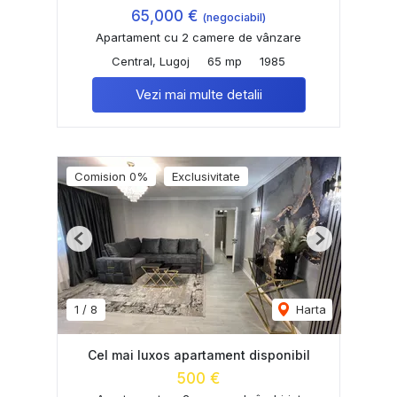
65,000 €
(negociabil)
Apartament cu 2 camere de vânzare
Central, Lugoj
65 mp
1985
Vezi mai multe detalii
Comision 0%
Exclusivitate
Previous
Next
1
/
8
Harta
Cel mai luxos apartament disponibil
500 €