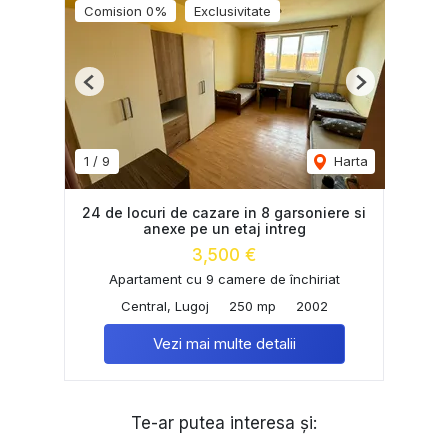
Comision 0%
Exclusivitate
Previous
Next
1
/
9
Harta
24 de locuri de cazare in 8 garsoniere si
anexe pe un etaj intreg
3,500 €
Apartament cu 9 camere de închiriat
Central, Lugoj
250 mp
2002
Vezi mai multe detalii
Te-ar putea interesa și: