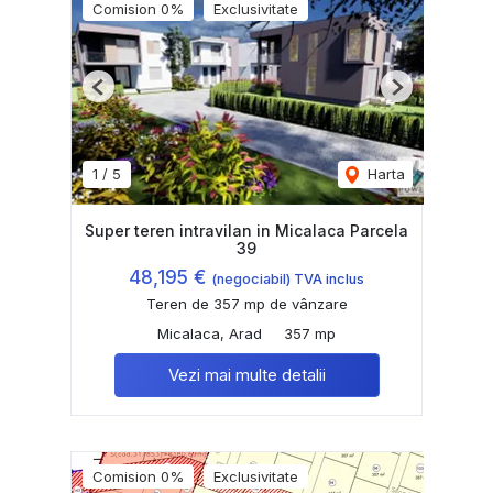
Comision 0%
Exclusivitate
Previous
Next
1
/
5
Harta
Super teren intravilan in Micalaca Parcela
39
48,195 €
(negociabil) TVA inclus
Teren de 357 mp de vânzare
Micalaca, Arad
357 mp
Vezi mai multe detalii
Comision 0%
Exclusivitate