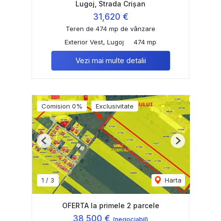
Lugoj, Strada Crișan
31,620 €
Teren de 474 mp de vânzare
Exterior Vest, Lugoj
474 mp
Vezi mai multe detalii
Comision 0%
Exclusivitate
Previous
Next
1
/
3
Harta
OFERTA la primele 2 parcele
38,500 €
(negociabil)