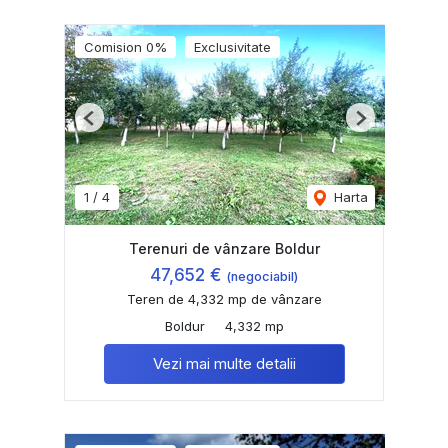
Comision 0%
Exclusivitate
Previous
Next
1
/
4
Harta
Terenuri de vânzare Boldur
47,652 €
(negociabil)
Teren de 4,332 mp de vânzare
Boldur
4,332 mp
Vezi mai multe detalii