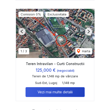
Comision 0%
Exclusivitate
Previous
Next
1
/
3
Harta
Teren Intravilan - Curti Constructii
125,000 €
(negociabil)
Teren de 1,148 mp de vânzare
Sud-Est, Lugoj
1,148 mp
Vezi mai multe detalii