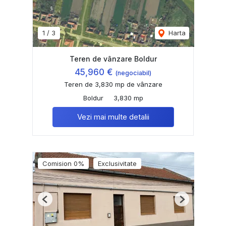
1
/
3
Harta
Teren de vânzare Boldur
45,960 €
(negociabil)
Teren de 3,830 mp de vânzare
Boldur
3,830 mp
Vezi mai multe detalii
Comision 0%
Exclusivitate
Previous
Next