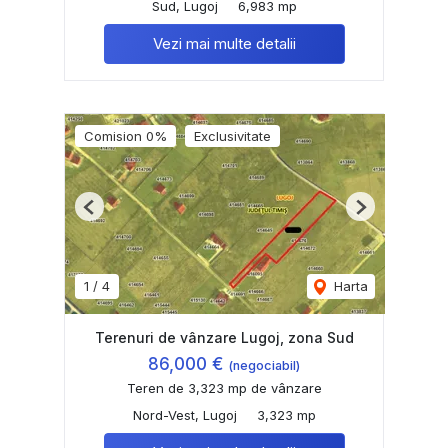
Sud, Lugoj
6,983 mp
Vezi mai multe detalii
Comision 0%
Exclusivitate
Previous
Next
1
/
4
Harta
Terenuri de vânzare Lugoj, zona Sud
86,000 €
(negociabil)
Teren de 3,323 mp de vânzare
Nord-Vest, Lugoj
3,323 mp