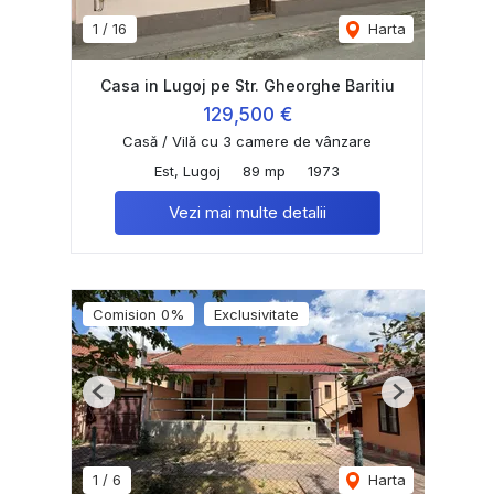
1
/
16
Harta
Casa in Lugoj pe Str. Gheorghe Baritiu
129,500 €
Casă / Vilă cu 3 camere de vânzare
Est, Lugoj
89 mp
1973
Vezi mai multe detalii
Comision 0%
Exclusivitate
Previous
Next
1
/
6
Harta