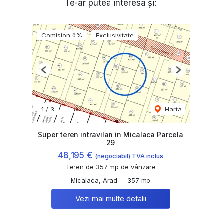
Te-ar putea interesa și:
Comision 0%
Exclusivitate
Previous
Next
1
/
3
Harta
Super teren intravilan in Micalaca Parcela
29
48,195 €
(negociabil) TVA inclus
Teren de 357 mp de vânzare
Micalaca, Arad
357 mp
Vezi mai multe detalii