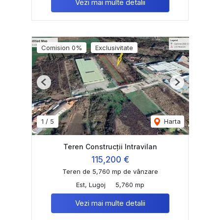
Vezi mai multe detalii
Comision 0%
Exclusivitate
Previous
Next
1
/
5
Harta
Teren Construcții Intravilan
115,200 €
Teren de 5,760 mp de vânzare
Est, Lugoj
5,760 mp
Vezi mai multe detalii