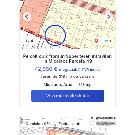
Previous
Next
1
/
4
Harta
Pe colt cu 2 fronturi Super teren intravilan
in Micalaca Parcela 49
42,930 €
(negociabil) TVA inclus
Teren de 318 mp de vânzare
Micalaca, Arad
318 mp
Vezi mai multe detalii
Comision 0%
Exclusivitate