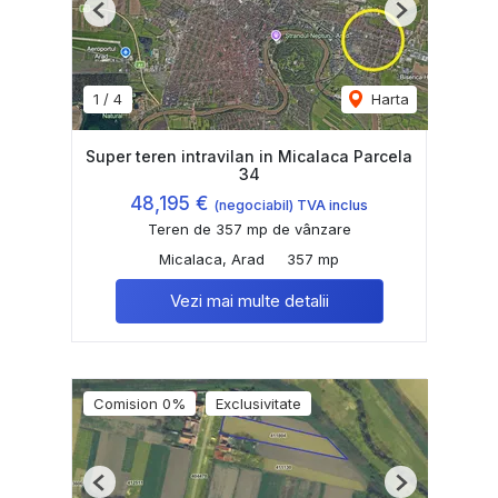
Previous
Next
1
/
4
Harta
Super teren intravilan in Micalaca Parcela
34
48,195 €
(negociabil) TVA inclus
Teren de 357 mp de vânzare
Micalaca, Arad
357 mp
Vezi mai multe detalii
Comision 0%
Exclusivitate
Previous
Next