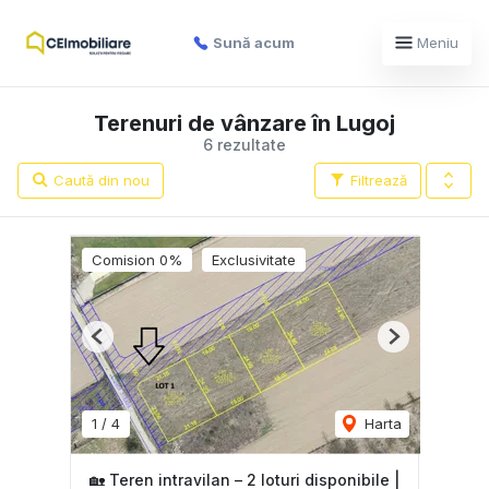
Sună acum
Meniu
Terenuri de vânzare în Lugoj
6 rezultate
Caută din nou
Filtrează
Comision 0%
Exclusivitate
Previous
Next
1
/
4
Harta
🏡 Teren intravilan – 2 loturi disponibile |