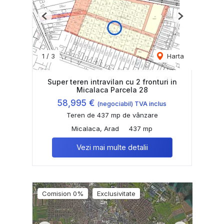
Previous
Next
1
/
3
Harta
Super teren intravilan cu 2 fronturi in
Micalaca Parcela 28
58,995 €
(negociabil) TVA inclus
Teren de 437 mp de vânzare
Micalaca, Arad
437 mp
Vezi mai multe detalii
Comision 0%
Exclusivitate