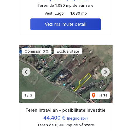
Teren de 1,080 mp de vânzare
Vest, Lugoj
1,080 mp
Vezi mai multe detalii
Comision 0%
Exclusivitate
Previous
Next
1
/
3
Harta
Teren intravilan - posibilitate investitie
44,400 €
(negociabil)
Teren de 6,983 mp de vânzare