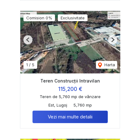
Comision 0%
Exclusivitate
Previous
Next
1
/
5
Harta
Teren Construcții Intravilan
115,200 €
Teren de 5,760 mp de vânzare
Est, Lugoj
5,760 mp
Vezi mai multe detalii