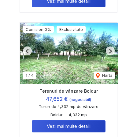
Vezi mai multe detalii
Comision 0%
Exclusivitate
Previous
Next
1
/
4
Harta
Terenuri de vânzare Boldur
47,652 €
(negociabil)
Teren de 4,332 mp de vânzare
Boldur
4,332 mp
Vezi mai multe detalii