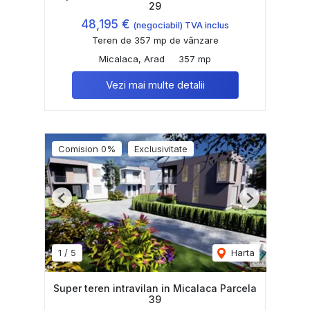
29
48,195 €
(negociabil) TVA inclus
Teren de 357 mp de vânzare
Micalaca, Arad
357 mp
Vezi mai multe detalii
Comision 0%
Exclusivitate
Previous
Next
1
/
5
Harta
Super teren intravilan in Micalaca Parcela
39