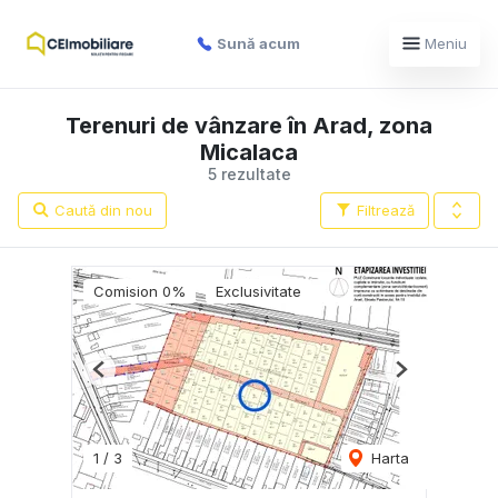
Sună acum
Meniu
Terenuri de vânzare în Arad, zona
Micalaca
5 rezultate
Caută din nou
Filtrează
Comision 0%
Exclusivitate
Previous
Next
1
/
3
Harta