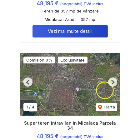
48,195 €
(negociabil) TVA inclus
Teren de 357 mp de vânzare
Micalaca, Arad
357 mp
Vezi mai multe detalii
Comision 0%
Exclusivitate
Previous
Next
1
/
4
Harta
Super teren intravilan in Micalaca Parcela
34
48,195 €
(negociabil) TVA inclus