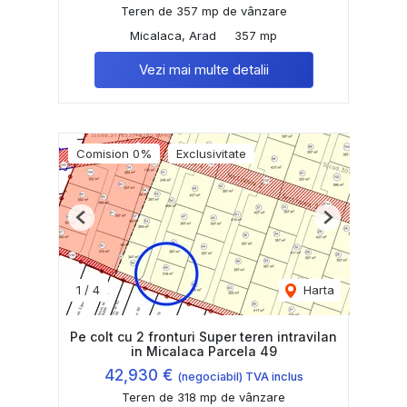
Teren de 357 mp de vânzare
Micalaca, Arad
357 mp
Vezi mai multe detalii
Comision 0%
Exclusivitate
Previous
Next
1
/
4
Harta
Pe colt cu 2 fronturi Super teren intravilan
in Micalaca Parcela 49
42,930 €
(negociabil) TVA inclus
Teren de 318 mp de vânzare