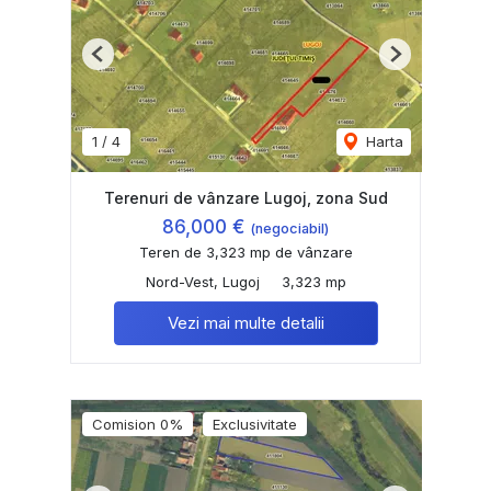
Previous
Next
1
/
4
Harta
Terenuri de vânzare Lugoj, zona Sud
86,000 €
(negociabil)
Teren de 3,323 mp de vânzare
Nord-Vest, Lugoj
3,323 mp
Vezi mai multe detalii
Comision 0%
Exclusivitate