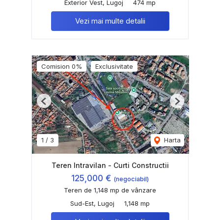
Exterior Vest, Lugoj
474 mp
Vezi mai multe detalii
Comision 0%
Exclusivitate
Previous
Next
1
/
3
Harta
Teren Intravilan - Curti Constructii
125,000 €
(negociabil)
Teren de 1,148 mp de vânzare
Sud-Est, Lugoj
1,148 mp