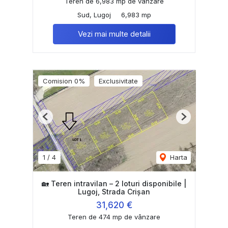
Teren de 6,983 mp de vânzare
Sud, Lugoj
6,983 mp
Vezi mai multe detalii
Comision 0%
Exclusivitate
Previous
Next
1
/
4
Harta
🏡 Teren intravilan – 2 loturi disponibile |
Lugoj, Strada Crișan
31,620 €
Teren de 474 mp de vânzare