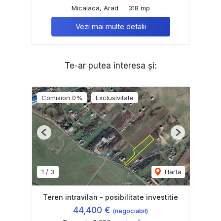
Micalaca, Arad
318 mp
Vezi mai multe detalii
Te-ar putea interesa și:
Comision 0%
Exclusivitate
Previous
Next
1
/
3
Harta
Teren intravilan - posibilitate investitie
44,400 €
(negociabil)