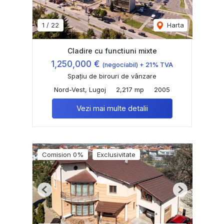
1
/
22
Harta
Cladire cu functiuni mixte
1,250,000 €
(negociabil) + 21% TVA
Spațiu de birouri de vânzare
Nord-Vest, Lugoj
2,217 mp
2005
Vezi mai multe detalii
Comision 0%
Exclusivitate
Previous
Next