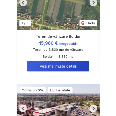
Previous
Next
1
/
3
Harta
Teren de vânzare Boldur
45,960 €
(negociabil)
Teren de 3,830 mp de vânzare
Boldur
3,830 mp
Vezi mai multe detalii
Comision 0%
Exclusivitate
Previous
Next