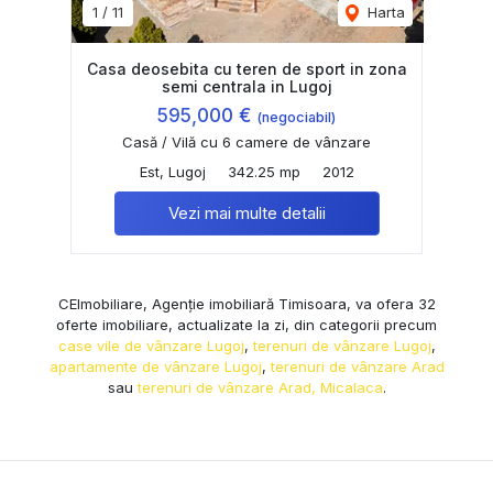
1
/
11
Harta
Casa deosebita cu teren de sport in zona
semi centrala in Lugoj
595,000 €
(negociabil)
Casă / Vilă cu 6 camere de vânzare
Est, Lugoj
342.25 mp
2012
Vezi mai multe detalii
CEImobiliare, Agenție imobiliară Timisoara, va ofera 32
oferte imobiliare, actualizate la zi, din categorii precum
case vile de vânzare Lugoj
,
terenuri de vânzare Lugoj
,
apartamente de vânzare Lugoj
,
terenuri de vânzare Arad
sau
terenuri de vânzare Arad, Micalaca
.