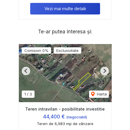
Vezi mai multe detalii
Te-ar putea interesa și:
Comision 0%
Exclusivitate
Previous
Next
1
/
3
Harta
Teren intravilan - posibilitate investitie
44,400 €
(negociabil)
Teren de 6,983 mp de vânzare