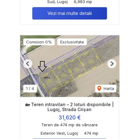
Sud, Lugoj
6,983 mp
Vezi mai multe detalii
Comision 0%
Exclusivitate
Previous
Next
1
/
4
Harta
🏡 Teren intravilan – 2 loturi disponibile |
Lugoj, Strada Crișan
31,620 €
Teren de 474 mp de vânzare
Exterior Vest, Lugoj
474 mp