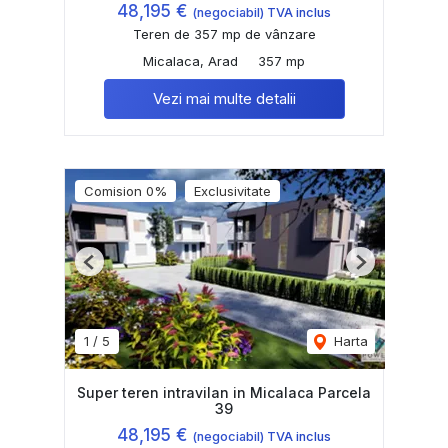
48,195 €
(negociabil) TVA inclus
Teren de 357 mp de vânzare
Micalaca, Arad
357 mp
Vezi mai multe detalii
Comision 0%
Exclusivitate
Previous
Next
1
/
5
Harta
Super teren intravilan in Micalaca Parcela
39
48,195 €
(negociabil) TVA inclus