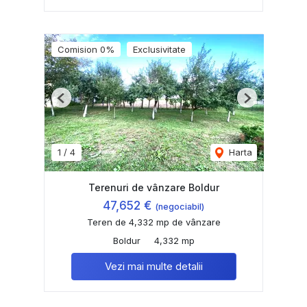
Comision 0%
Exclusivitate
Previous
Next
1
/
4
Harta
Terenuri de vânzare Boldur
47,652 €
(negociabil)
Teren de 4,332 mp de vânzare
Boldur
4,332 mp
Vezi mai multe detalii