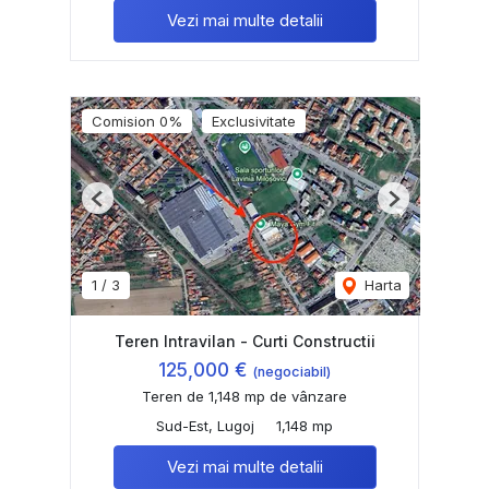
Vezi mai multe detalii
Comision 0%
Exclusivitate
Previous
Next
1
/
3
Harta
Teren Intravilan - Curti Constructii
125,000 €
(negociabil)
Teren de 1,148 mp de vânzare
Sud-Est, Lugoj
1,148 mp
Vezi mai multe detalii