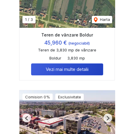
1
/
3
Harta
Teren de vânzare Boldur
45,960 €
(negociabil)
Teren de 3,830 mp de vânzare
Boldur
3,830 mp
Vezi mai multe detalii
Comision 0%
Exclusivitate
Previous
Next