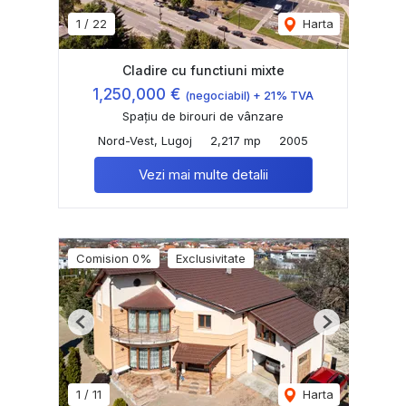
1
/
22
Harta
Cladire cu functiuni mixte
1,250,000 €
(negociabil) + 21% TVA
Spațiu de birouri de vânzare
Nord-Vest, Lugoj
2,217 mp
2005
Vezi mai multe detalii
Comision 0%
Exclusivitate
Previous
Next
1
/
11
Harta