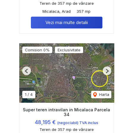
Teren de 357 mp de vânzare
Micalaca, Arad
357 mp
Vezi mai multe detalii
Comision 0%
Exclusivitate
Previous
Next
1
/
4
Harta
Super teren intravilan in Micalaca Parcela
34
48,195 €
(negociabil) TVA inclus
Teren de 357 mp de vânzare