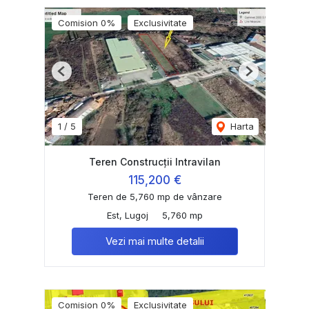
Comision 0%
Exclusivitate
Previous
Next
1
/
5
Harta
Teren Construcții Intravilan
115,200 €
Teren de 5,760 mp de vânzare
Est, Lugoj
5,760 mp
Vezi mai multe detalii
Comision 0%
Exclusivitate