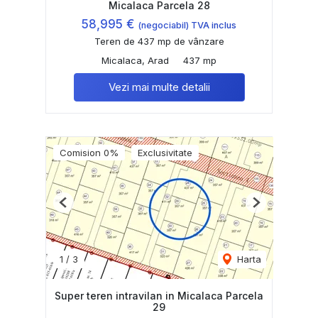
Micalaca Parcela 28
58,995 €
(negociabil) TVA inclus
Teren de 437 mp de vânzare
Micalaca, Arad
437 mp
Vezi mai multe detalii
Comision 0%
Exclusivitate
Previous
Next
1
/
3
Harta
Super teren intravilan in Micalaca Parcela
29