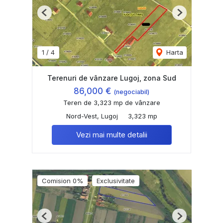
Previous
Next
1
/
4
Harta
Terenuri de vânzare Lugoj, zona Sud
86,000 €
(negociabil)
Teren de 3,323 mp de vânzare
Nord-Vest, Lugoj
3,323 mp
Vezi mai multe detalii
Comision 0%
Exclusivitate
Previous
Next