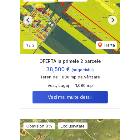
Previous
Next
1
/
3
Harta
OFERTA la primele 2 parcele
38,500 €
(negociabil)
Teren de 1,080 mp de vânzare
Vest, Lugoj
1,080 mp
Vezi mai multe detalii
Comision 0%
Exclusivitate