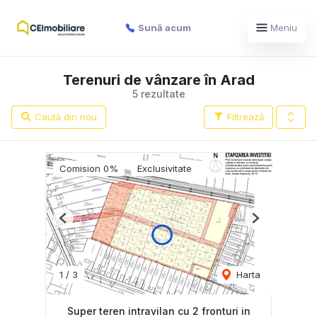
Sună acum
Meniu
Terenuri de vânzare în Arad
5 rezultate
Caută din nou
Filtrează
Comision 0%
Exclusivitate
Previous
Next
1
/
3
Harta
Super teren intravilan cu 2 fronturi in