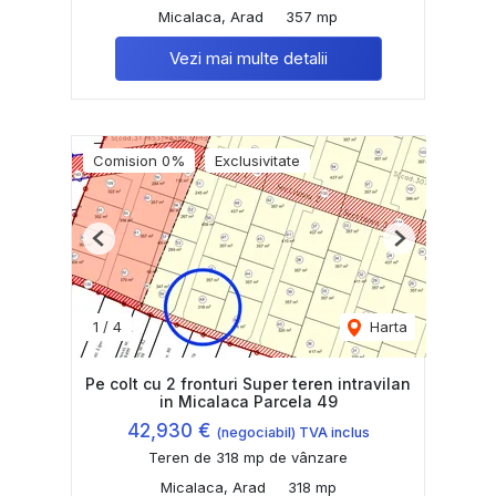
Micalaca, Arad
357 mp
Vezi mai multe detalii
Comision 0%
Exclusivitate
Previous
Next
1
/
4
Harta
Pe colt cu 2 fronturi Super teren intravilan
in Micalaca Parcela 49
42,930 €
(negociabil) TVA inclus
Teren de 318 mp de vânzare
Micalaca, Arad
318 mp