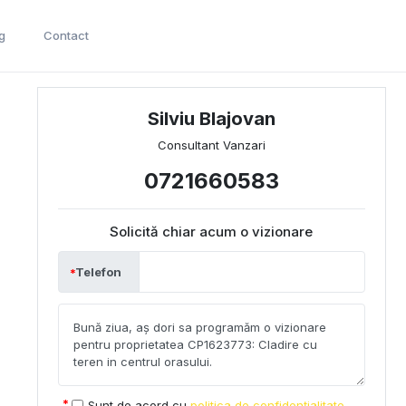
g
Contact
Silviu Blajovan
Consultant Vanzari
0721660583
Solicită chiar acum o vizionare
Telefon
Sunt de acord cu
politica de confidențialitate