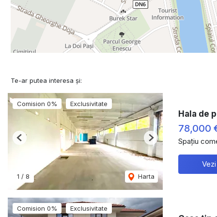
Te-ar putea interesa și:
Comision 0%
Exclusivitate
Hala de p
78,000 
Spațiu come
Previous
Next
Vezi
1
/
8
Harta
Comision 0%
Exclusivitate