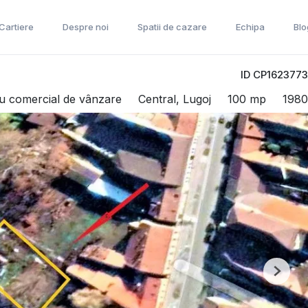
 Cartiere
Despre noi
Spatii de cazare
Echipa
Blo
ID CP1623773
iu comercial de vânzare
Central, Lugoj
100 mp
1980
Next