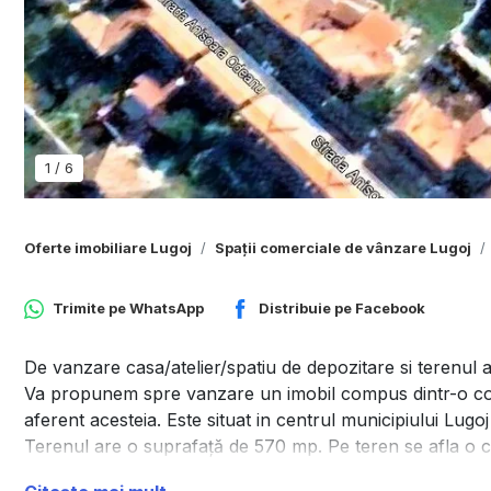
1
/
6
Oferte imobiliare Lugoj
Spații comerciale de vânzare Lugoj
Trimite pe
WhatsApp
Distribuie pe
Facebook
De vanzare casa/atelier/spatiu de depozitare si terenul a
Va propunem spre vanzare un imobil compus dintr-o const
aferent acesteia. Este situat in centrul municipiului Lug
Terenul are o suprafață de 570 mp. Pe teren se afla o c
poate fi reabilitata si utilizata, si o constructie la rosu c