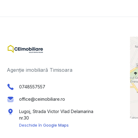
Agenție imobiliară Timisoara
0748557557
office@ceimobiliare.ro
Lugoj, Strada Victor Vlad Delamarina
nr.30
Deschide în Google Maps