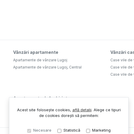
Vânzări apartamente
Vânzări cas
Apartamente de vânzare Lugoj
Case vile de
Apartamente de vânzare Lugoj, Central
Case vile de 
Case vile de 
Apartamente de închiriat
Apartamente de închiriat Lugoj
Acest site folosește cookies,
află detalii
.
Alege ce tipuri
Apartamente de închiriat Lugoj, Central
de cookies dorești să permitem:
Necesare
Statistică
Marketing