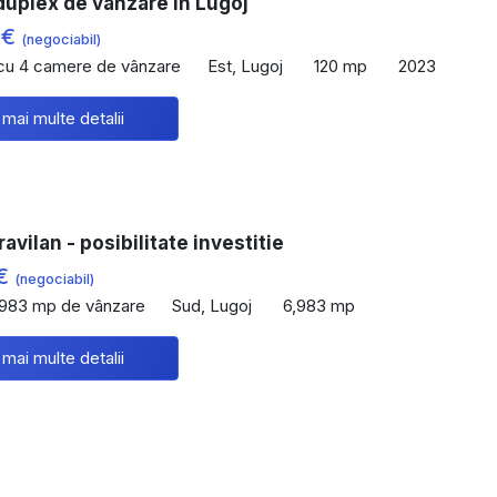
duplex de vanzare in Lugoj
 €
(negociabil)
 cu 4 camere de vânzare
Est, Lugoj
120 mp
2023
 mai multe detalii
avilan - posibilitate investitie
 €
(negociabil)
,983 mp de vânzare
Sud, Lugoj
6,983 mp
 mai multe detalii