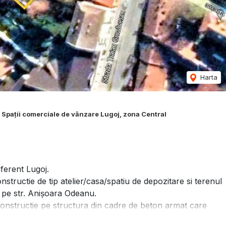
Harta
Spații comerciale de vânzare Lugoj, zona Central
ferent Lugoj.
ructie de tip atelier/casa/spatiu de depozitare si terenul
oj pe str. Anișoara Odeanu.
onstructie pe structura din cadre de beton armat care
are cel mai ar trebui demolata.