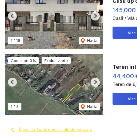
Casa tip 
145,000
Casă / Vilă
Previous
Next
Vezi
1
/
16
Harta
Comision 0%
Exclusivitate
Teren intr
44,400
Teren de 6
Previous
Next
Vezi
1
/
3
Harta
Înapoi la Spații comerciale de vânzare