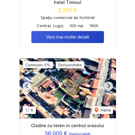
hotel Timisul
2,250 €
Spațiu comercial de închiriat
Central, Lugoj
300 mp
1900
Vezi mai multe detalii
Comision 0%
Exclusivitate
Previous
Next
1
/
6
Harta
Cladire cu teren in centrul orasului
36,000 €
(negociabil)