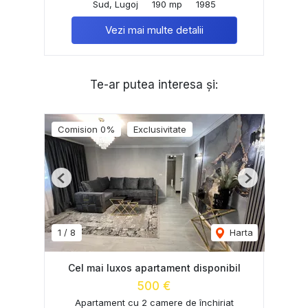
Sud, Lugoj
190 mp
1985
Vezi mai multe detalii
Te-ar putea interesa și:
Comision 0%
Exclusivitate
Previous
Next
1
/
8
Harta
Cel mai luxos apartament disponibil
500 €
Apartament cu 2 camere de închiriat