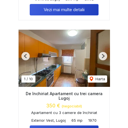
Vezi mai multe detalii
Previous
Next
1
/
10
Harta
De închiriat Apartament cu trei camera
Lugoj
350 €
(negociabil)
Apartament cu 3 camere de închiriat
Exterior Vest, Lugoj
65 mp
1970