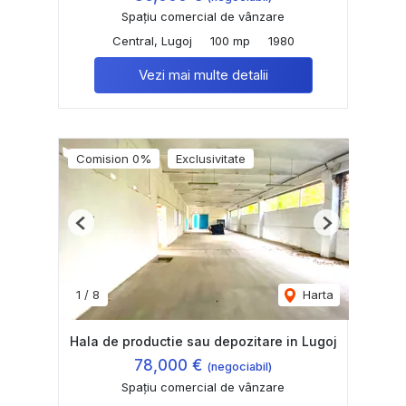
Spațiu comercial de vânzare
Central, Lugoj
100 mp
1980
Vezi mai multe detalii
Comision 0%
Exclusivitate
Previous
Next
1
/
8
Harta
Hala de productie sau depozitare in Lugoj
78,000 €
(negociabil)
Spațiu comercial de vânzare