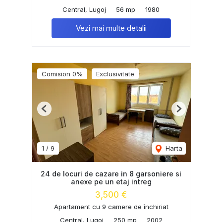
Central, Lugoj
56 mp
1980
Vezi mai multe detalii
Comision 0%
Exclusivitate
Previous
Next
1
/
9
Harta
24 de locuri de cazare in 8 garsoniere si
anexe pe un etaj intreg
3,500 €
Apartament cu 9 camere de închiriat
Central, Lugoj
250 mp
2002