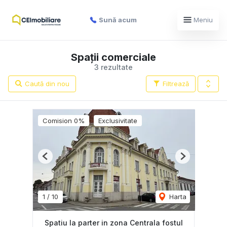
Sună acum
Meniu
Spații comerciale
3 rezultate
Caută din nou
Filtrează
Comision 0%
Exclusivitate
Previous
Next
1
/
10
Harta
Spatiu la parter in zona Centrala fostul