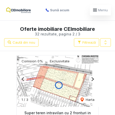
Sună acum
Meniu
Oferte imobiliare CEImobiliare
32 rezultate, pagina 2 / 3
Caută din nou
Filtrează
Comision 0%
Exclusivitate
Previous
Next
1
/
3
Harta
Super teren intravilan cu 2 fronturi in