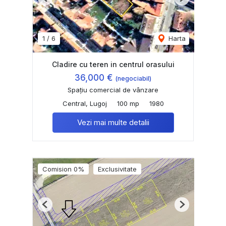
Previous
Next
1
/
6
Harta
Cladire cu teren in centrul orasului
36,000 €
(negociabil)
Spațiu comercial de vânzare
Central, Lugoj
100 mp
1980
Vezi mai multe detalii
Comision 0%
Exclusivitate
Previous
Next