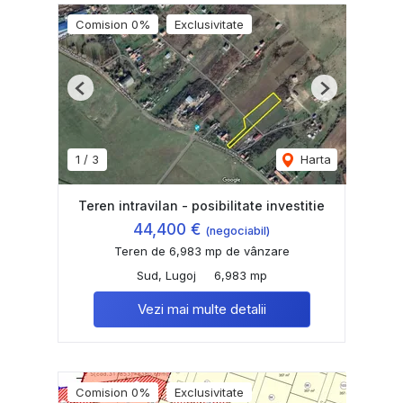
Comision 0%
Exclusivitate
Previous
Next
1
/
3
Harta
Teren intravilan - posibilitate investitie
44,400 €
(negociabil)
Teren de 6,983 mp de vânzare
Sud, Lugoj
6,983 mp
Vezi mai multe detalii
Comision 0%
Exclusivitate