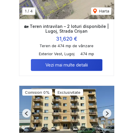
1
/
4
Harta
🏡 Teren intravilan – 2 loturi disponibile |
Lugoj, Strada Crișan
31,620 €
Teren de 474 mp de vânzare
Exterior Vest, Lugoj
474 mp
Vezi mai multe detalii
Comision 0%
Exclusivitate
Previous
Next