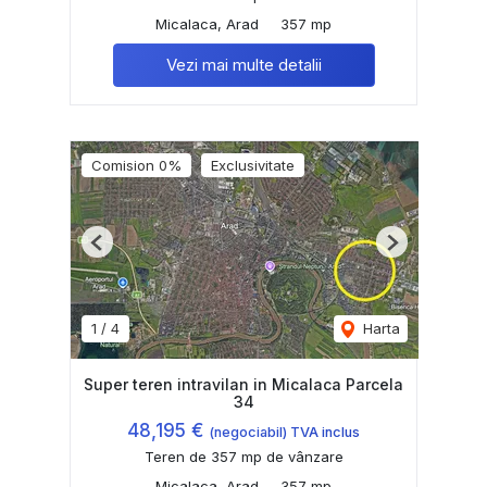
Micalaca, Arad
357 mp
Vezi mai multe detalii
Comision 0%
Exclusivitate
Previous
Next
1
/
4
Harta
Super teren intravilan in Micalaca Parcela
34
48,195 €
(negociabil) TVA inclus
Teren de 357 mp de vânzare
Micalaca, Arad
357 mp