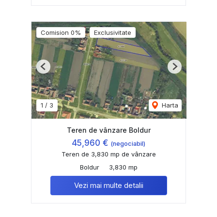
Comision 0%
Exclusivitate
Previous
Next
1
/
3
Harta
Teren de vânzare Boldur
45,960 €
(negociabil)
Teren de 3,830 mp de vânzare
Boldur
3,830 mp
Vezi mai multe detalii