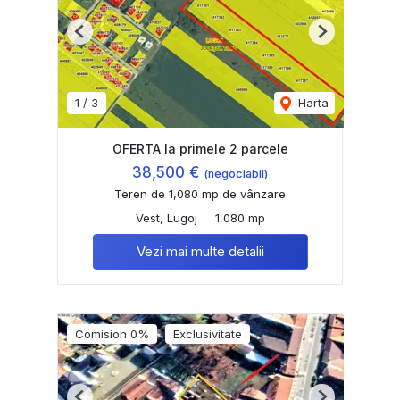
Previous
Next
1
/
3
Harta
OFERTA la primele 2 parcele
38,500 €
(negociabil)
Teren de 1,080 mp de vânzare
Vest, Lugoj
1,080 mp
Vezi mai multe detalii
Comision 0%
Exclusivitate