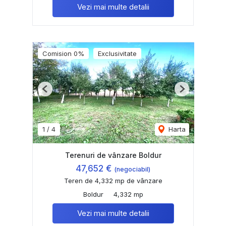
Vezi mai multe detalii
Comision 0%
Exclusivitate
Previous
Next
1
/
4
Harta
Terenuri de vânzare Boldur
47,652 €
(negociabil)
Teren de 4,332 mp de vânzare
Boldur
4,332 mp
Vezi mai multe detalii