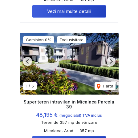
Vezi mai multe detalii
Comision 0%
Exclusivitate
Previous
Next
1
/
5
Harta
Super teren intravilan in Micalaca Parcela
39
48,195 €
(negociabil) TVA inclus
Teren de 357 mp de vânzare
Micalaca, Arad
357 mp