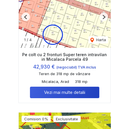
Previous
Next
1
/
4
Harta
Pe colt cu 2 fronturi Super teren intravilan
in Micalaca Parcela 49
42,930 €
(negociabil) TVA inclus
Teren de 318 mp de vânzare
Micalaca, Arad
318 mp
Vezi mai multe detalii
Comision 0%
Exclusivitate