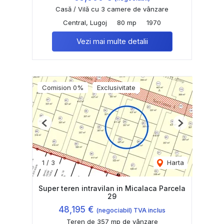
Casă / Vilă cu 3 camere de vânzare
Central, Lugoj
80 mp
1970
Vezi mai multe detalii
Comision 0%
Exclusivitate
Previous
Next
1
/
3
Harta
Super teren intravilan in Micalaca Parcela
29
48,195 €
(negociabil) TVA inclus
Teren de 357 mp de vânzare