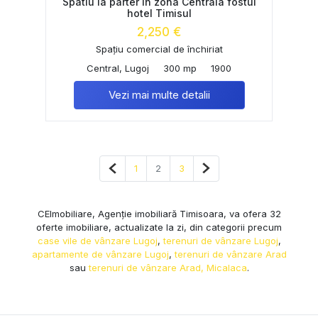
Spatiu la parter in zona Centrala fostul
hotel Timisul
2,250 €
Spațiu comercial de închiriat
Central, Lugoj
300 mp
1900
Vezi mai multe detalii
Pagina anterioară
Pagina următoare
1
2
3
CEImobiliare, Agenție imobiliară Timisoara, va ofera 32
oferte imobiliare, actualizate la zi, din categorii precum
case vile de vânzare Lugoj
,
terenuri de vânzare Lugoj
,
apartamente de vânzare Lugoj
,
terenuri de vânzare Arad
sau
terenuri de vânzare Arad, Micalaca
.