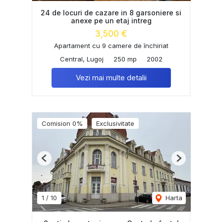
24 de locuri de cazare in 8 garsoniere si
anexe pe un etaj intreg
3,500 €
Apartament cu 9 camere de închiriat
Central, Lugoj
250 mp
2002
Vezi mai multe detalii
Comision 0%
Exclusivitate
Previous
Next
1
/
10
Harta