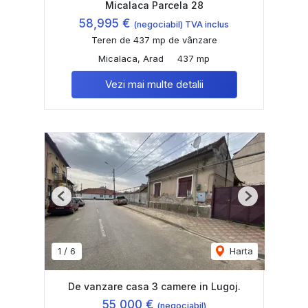
Micalaca Parcela 28
58,995 €
(negociabil) TVA inclus
Teren de 437 mp de vânzare
Micalaca, Arad
437 mp
Vezi mai multe detalii
Previous
Next
1
/
6
Harta
De vanzare casa 3 camere in Lugoj.
55,000 €
(negociabil)