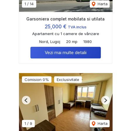
1
/
14
Harta
Garsoniera complet mobilata si utilata
25,000 €
TVA inclus
Apartament cu 1 camere de vânzare
Nord, Lugoj
20 mp
1980
Vezi mai multe detalii
Comision 0%
Exclusivitate
Previous
Next
1
/
9
Harta